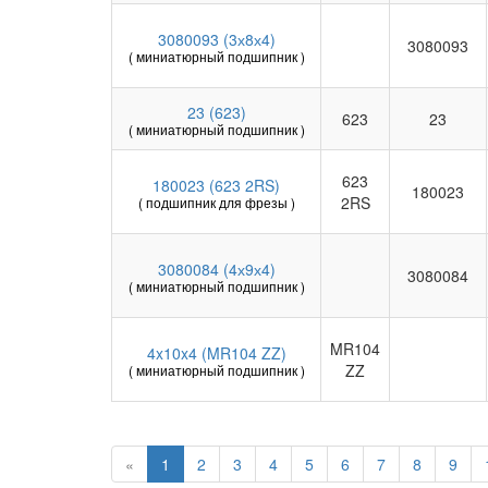
3080093 (3х8х4)
3080093
( миниатюрный подшипник )
23 (623)
623
23
( миниатюрный подшипник )
623
180023 (623 2RS)
180023
2RS
( подшипник для фрезы )
3080084 (4х9х4)
3080084
( миниатюрный подшипник )
MR104
4x10x4 (MR104 ZZ)
ZZ
( миниатюрный подшипник )
«
1
2
3
4
5
6
7
8
9