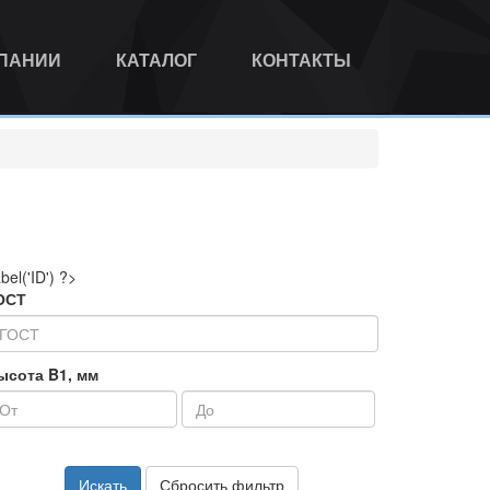
МПАНИИ
КАТАЛОГ
КОНТАКТЫ
abel('ID') ?>
ОСТ
ысота B1, мм
Искать
Сбросить фильтр