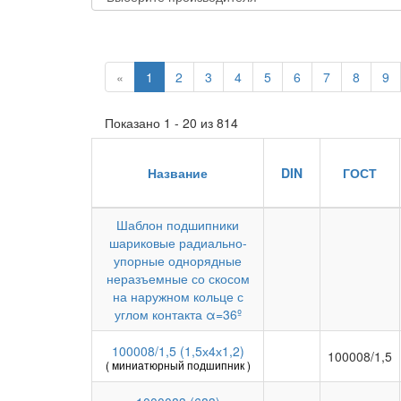
«
1
2
3
4
5
6
7
8
9
Показано 1 - 20 из 814
Название
DIN
ГОСТ
Шаблон подшипники
шариковые радиально-
упорные однорядные
неразъемные со скосом
на наружном кольце с
углом контакта α=36º
100008/1,5 (1,5х4х1,2)
100008/1,5
( миниатюрный подшипник )