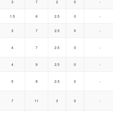
3
7
2
0
-
1.5
6
2.5
0
-
3
7
2.5
0
-
4
7
2.5
0
-
4
9
2.5
0
-
5
8
2.5
0
-
7
11
3
0
-