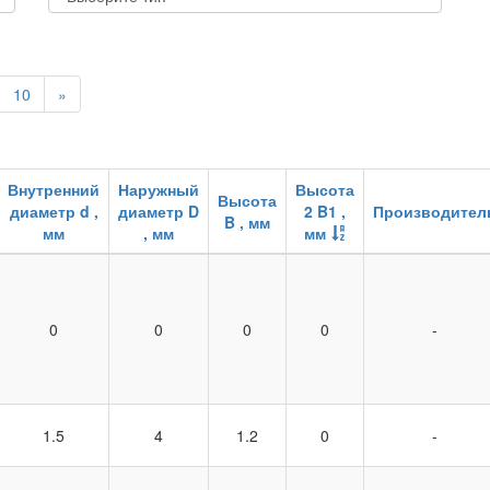
10
»
Внутренний
Наружный
Высота
Высота
диаметр d ,
диаметр D
2 B1 ,
Производител
B , мм
мм
, мм
мм
0
0
0
0
-
1.5
4
1.2
0
-