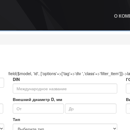
О КО
field($model, 'id', ['options'=>['tag'=>'div ','class'=>'filter_item']])->l
DIN
Г
Внешний диаметр D, мм
В
Тип