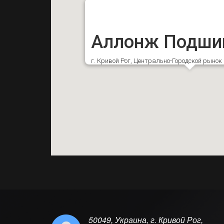
Аллонж Подши
г. Кривой Рог, Центрально-Городской рыно
50049, Украина, г. Кривой Рог,