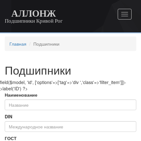
АЛЛОНЖ
Подшипники Кривой Рог
Главная
Подшипники
Подшипники
field($model, 'id', ['options'=>['tag'=>'div ','class'=>'filter_item']])-
>label('ID') ?>
Наименование
DIN
ГОСТ