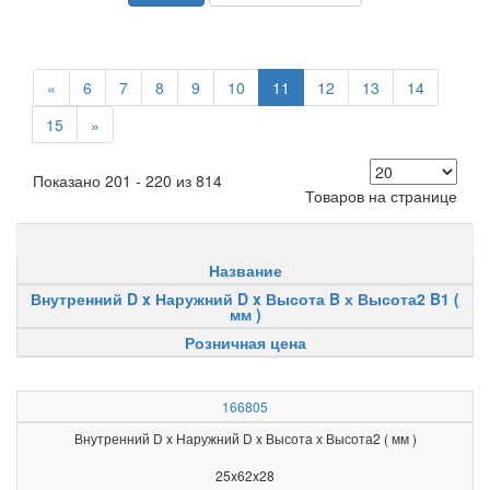
«
6
7
8
9
10
11
12
13
14
15
»
Показано 201 - 220 из 814
Товаров на странице
Название
Внутренний D x Наружний D x Высота B х Высота2 B1 (
мм )
Розничная цена
166805
Внутренний D x Наружний D x Высота х Высота2 ( мм )
25x62x28