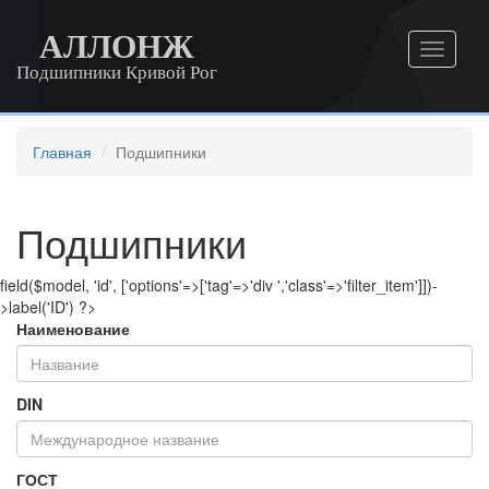
АЛЛОНЖ
Подшипники Кривой Рог
Главная
Подшипники
Подшипники
field($model, 'id', ['options'=>['tag'=>'div ','class'=>'filter_item']])-
>label('ID') ?>
Наименование
DIN
ГОСТ