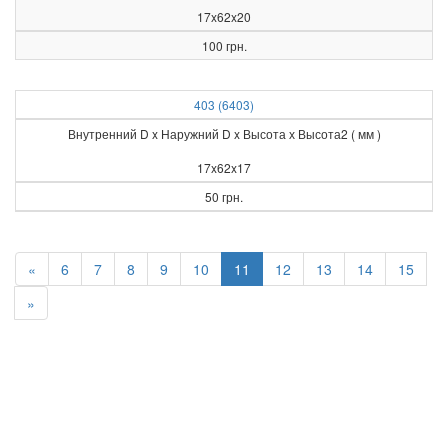
17x62x20
100 грн.
403 (6403)
Внутренний D x Наружний D x Высота х Высота2 ( мм )
17x62x17
50 грн.
«
6
7
8
9
10
11
12
13
14
15
»