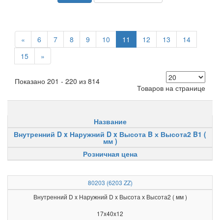
«
6
7
8
9
10
11
12
13
14
15
»
Показано 201 - 220 из 814
Товаров на странице
Название
Внутренний D x Наружний D x Высота B х Высота2 B1 (
мм )
Розничная цена
80203 (6203 ZZ)
Внутренний D x Наружний D x Высота х Высота2 ( мм )
17x40x12