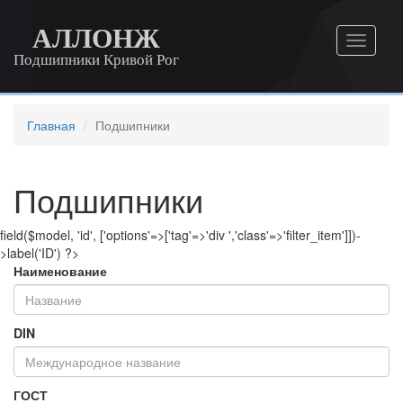
АЛЛОНЖ
Подшипники Кривой Рог
Главная
Подшипники
Подшипники
field($model, 'id', ['options'=>['tag'=>'div ','class'=>'filter_item']])-
>label('ID') ?>
Наименование
DIN
ГОСТ