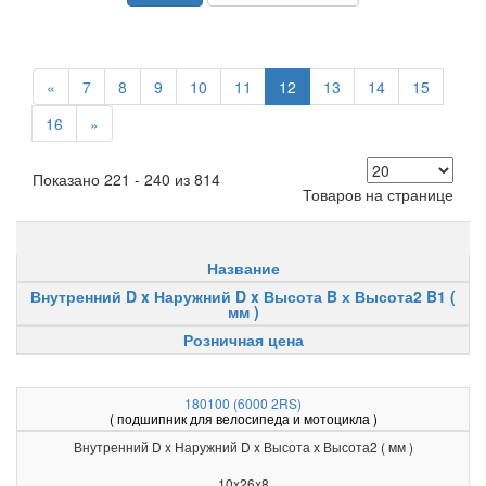
«
7
8
9
10
11
12
13
14
15
16
»
Показано 221 - 240 из 814
Товаров на странице
Название
Внутренний D x Наружний D x Высота B х Высота2 B1 (
мм )
Розничная цена
180100 (6000 2RS)
( подшипник для велосипеда и мотоцикла )
Внутренний D x Наружний D x Высота х Высота2 ( мм )
10x26x8