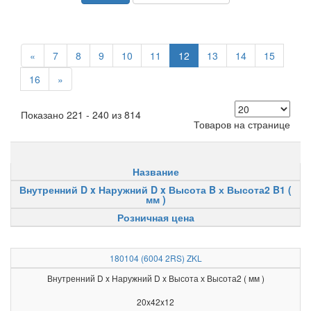
«
7
8
9
10
11
12
13
14
15
16
»
Показано 221 - 240 из 814
Товаров на странице
Название
Внутренний D x Наружний D x Высота B х Высота2 B1 (
мм )
Розничная цена
180104 (6004 2RS) ZKL
Внутренний D x Наружний D x Высота х Высота2 ( мм )
20x42x12