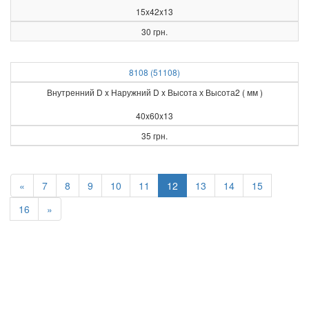
15x42x13
30 грн.
8108 (51108)
Внутренний D x Наружний D x Высота х Высота2 ( мм )
40x60x13
35 грн.
«
7
8
9
10
11
12
13
14
15
16
»