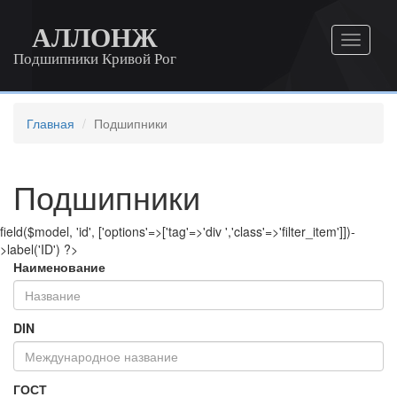
АЛЛОНЖ
Подшипники Кривой Рог
Главная
Подшипники
Подшипники
field($model, 'id', ['options'=>['tag'=>'div ','class'=>'filter_item']])-
>label('ID') ?>
Наименование
DIN
ГОСТ