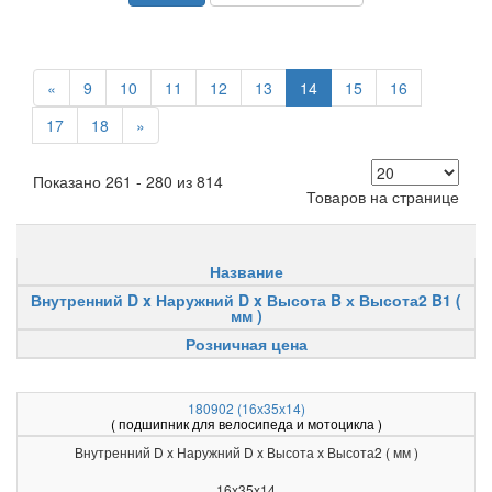
«
9
10
11
12
13
14
15
16
17
18
»
Показано 261 - 280 из 814
Товаров на странице
Название
Внутренний D x Наружний D x Высота B х Высота2 B1 (
мм )
Розничная цена
180902 (16х35х14)
( подшипник для велосипеда и мотоцикла )
Внутренний D x Наружний D x Высота х Высота2 ( мм )
16x35x14