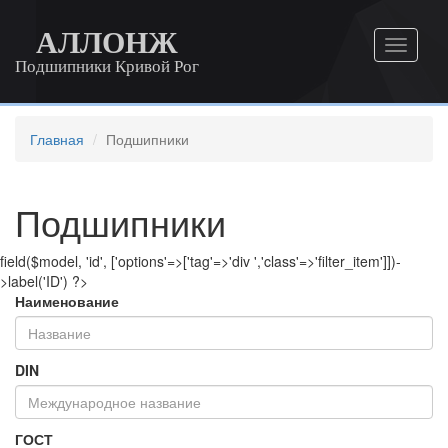
АЛЛОНЖ
Подшипники Кривой Рог
Главная
Подшипники
Подшипники
field($model, 'id', ['options'=>['tag'=>'div ','class'=>'filter_item']])-
>label('ID') ?>
Наименование
DIN
ГОСТ