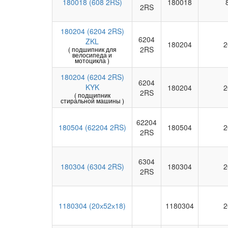
180018 (608 2RS)
180018
2RS
180204 (6204 2RS)
6204
ZKL
180204
2
2RS
( подшипник для
велосипеда и
мотоцикла )
180204 (6204 2RS)
6204
KYK
180204
2
2RS
( подшипник
стиральной машины )
62204
180504 (62204 2RS)
180504
2
2RS
6304
180304 (6304 2RS)
180304
2
2RS
1180304 (20х52х18)
1180304
2