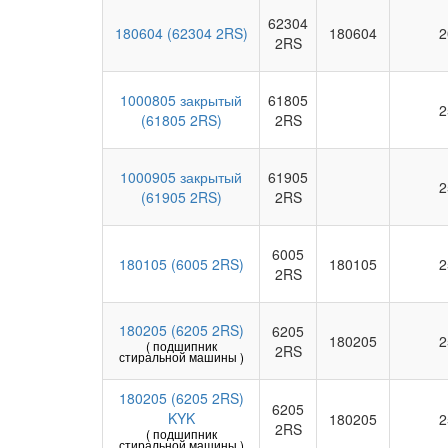
62304
180604 (62304 2RS)
180604
2
2RS
1000805 закрытый
61805
2
(61805 2RS)
2RS
1000905 закрытый
61905
2
(61905 2RS)
2RS
6005
180105 (6005 2RS)
180105
2
2RS
180205 (6205 2RS)
6205
180205
2
( подшипник
2RS
стиральной машины )
180205 (6205 2RS)
6205
KYK
180205
2
2RS
( подшипник
стиральной машины )