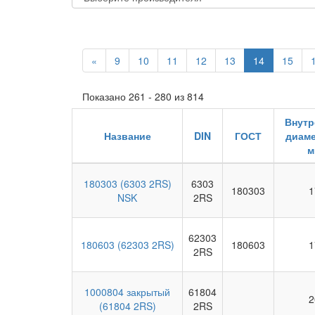
«
9
10
11
12
13
14
15
Показано 261 - 280 из 814
Внутр
Название
DIN
ГОСТ
диаме
м
180303 (6303 2RS)
6303
180303
1
NSK
2RS
62303
180603 (62303 2RS)
180603
1
2RS
1000804 закрытый
61804
2
(61804 2RS)
2RS