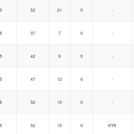
0
52
21
0
-
5
37
7
0
-
5
42
9
0
-
5
47
12
0
-
5
52
15
0
-
5
52
15
0
KYK