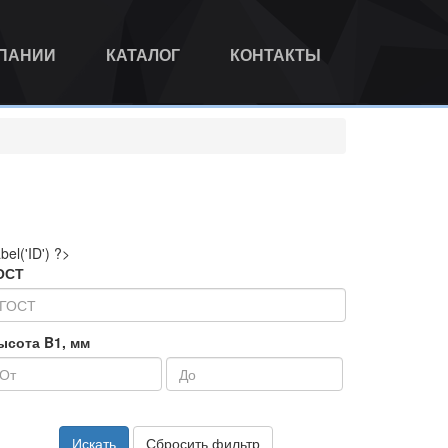
МПАНИИ
КАТАЛОГ
КОНТАКТЫ
abel('ID') ?>
ОСТ
ысота B1, мм
Искать
Сбросить фильтр