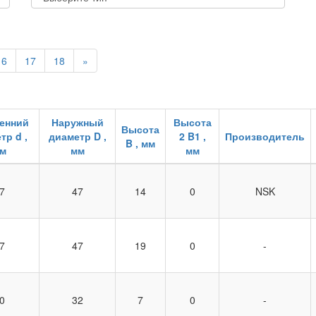
16
17
18
»
енний
Наружный
Высота
Высота
тр d ,
диаметр D ,
2 B1 ,
Производитель
B , мм
м
мм
мм
7
47
14
0
NSK
7
47
19
0
-
0
32
7
0
-