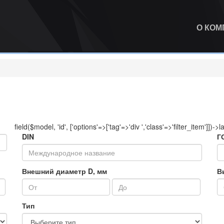
О КО
field($model, 'id', ['options'=>['tag'=>'div ','class'=>'filter_item']])->l
DIN
Г
Внешний диаметр D, мм
В
Тип