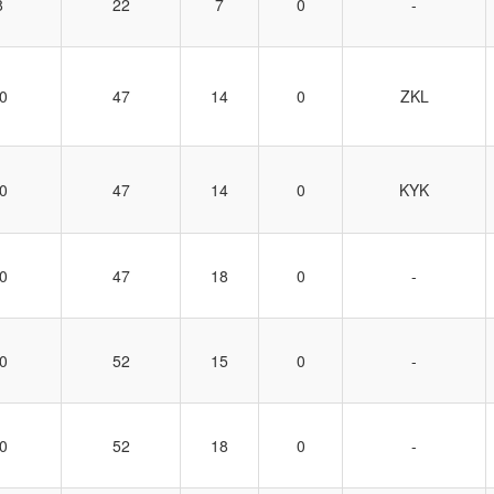
8
22
7
0
-
0
47
14
0
ZKL
0
47
14
0
KYK
0
47
18
0
-
0
52
15
0
-
0
52
18
0
-