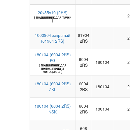
20х35х10 (2RS)
2
( подшипник для тачки
)
1000904 закрытый
61904
2
(61904 2RS)
2RS
180104 (6004 2RS)
6004
KG
180104
2
2RS
( подшипник для
велосипеда и
мотоцикла )
180104 (6004 2RS)
6004
180104
2
ZKL
2RS
180104 (6004 2RS)
6004
180104
2
NSK
2RS
608