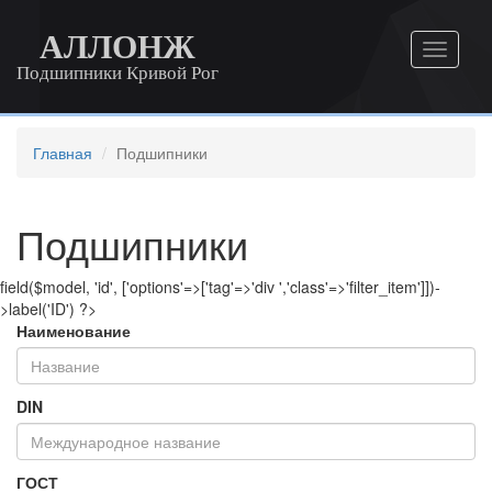
АЛЛОНЖ
Подшипники Кривой Рог
Главная
Подшипники
Подшипники
field($model, 'id', ['options'=>['tag'=>'div ','class'=>'filter_item']])-
>label('ID') ?>
Наименование
DIN
ГОСТ