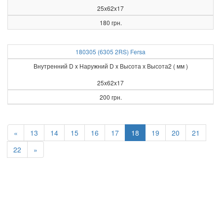
25x62x17
180 грн.
180305 (6305 2RS) Fersa
Внутренний D x Наружний D x Высота х Высота2 ( мм )
25x62x17
200 грн.
«
13
14
15
16
17
18
19
20
21
22
»