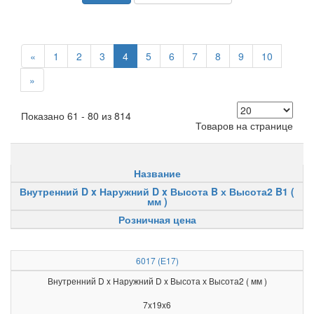
«
1
2
3
4
5
6
7
8
9
10
»
Показано 61 - 80 из 814
Товаров на странице
Название
Внутренний D x Наружний D x Высота B х Высота2 B1 (
мм )
Розничная цена
6017 (Е17)
Внутренний D x Наружний D x Высота х Высота2 ( мм )
7x19x6