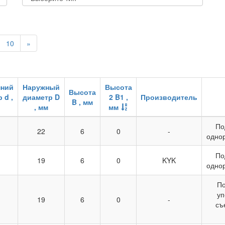
10
»
нний
Наружный
Высота
Высота
 d ,
диаметр D
2 B1 ,
Производитель
B , мм
, мм
мм
По
22
6
0
-
одно
По
19
6
0
KYK
одно
По
уп
19
6
0
-
съ