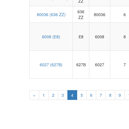
ZZ
636
80036 (636 ZZ)
80036
6
ZZ
6008 (Е8)
Е8
6008
8
6027 (627В)
627В
6027
7
«
1
2
3
4
5
6
7
8
9