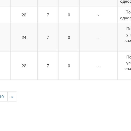
одно
По
22
7
0
-
одно
По
уп
24
7
0
-
съ
По
уп
22
7
0
-
съ
10
»