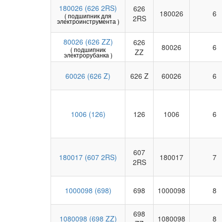
180026 (626 2RS)
626
180026
6
( подшипник для
2RS
электроинструмента )
80026 (626 ZZ)
626
80026
6
( подшипник
ZZ
электрорубанка )
60026 (626 Z)
626 Z
60026
6
1006 (126)
126
1006
6
607
180017 (607 2RS)
180017
7
2RS
1000098 (698)
698
1000098
8
698
1080098 (698 ZZ)
1080098
8