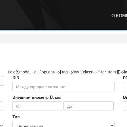
О КО
field($model, 'id', ['options'=>['tag'=>'div ','class'=>'filter_item']])->l
DIN
Г
Внешний диаметр D, мм
В
Тип