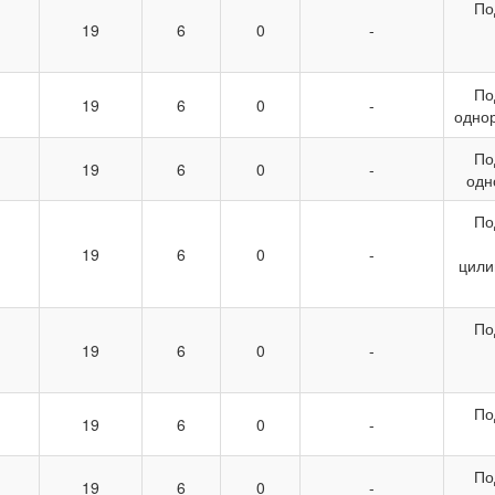
По
19
6
0
-
По
19
6
0
-
одно
По
19
6
0
-
одн
По
19
6
0
-
цили
По
19
6
0
-
По
19
6
0
-
По
19
6
0
-