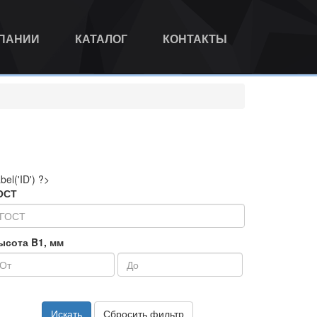
МПАНИИ
КАТАЛОГ
КОНТАКТЫ
abel('ID') ?>
ОСТ
ысота B1, мм
Искать
Сбросить фильтр