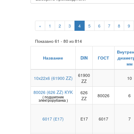
«
1
2
3
4
5
6
7
8
9
Показано 61 - 80 из 814
Внутре
Название
DIN
ГОСТ
диаметр
мм
61900
10x22x6 (61900 ZZ)
10
ZZ
80026 (626 ZZ) KYK
626
80026
6
( подшипник
ZZ
электрорубанка )
6017 (Е17)
Е17
6017
7