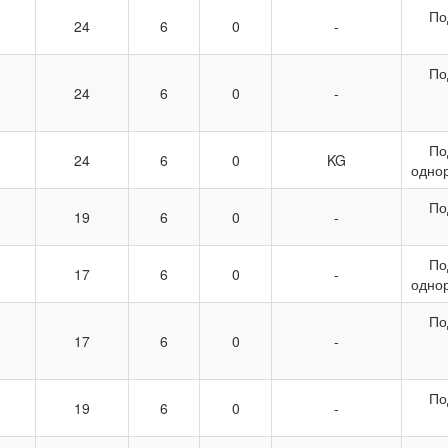
По
24
6
0
-
По
24
6
0
-
По
24
6
0
KG
одно
По
19
6
0
-
По
17
6
0
-
одно
По
17
6
0
-
По
19
6
0
-