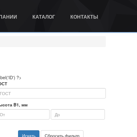
МПАНИИ
КАТАЛОГ
КОНТАКТЫ
abel('ID') ?>
ОСТ
ысота B1, мм
Искать
Сбросить фильтр