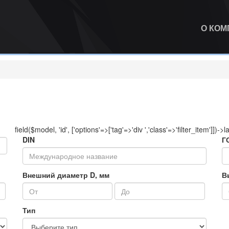
О КО
field($model, 'id', ['options'=>['tag'=>'div ','class'=>'filter_item']])->l
DIN
Г
Внешний диаметр D, мм
В
Тип