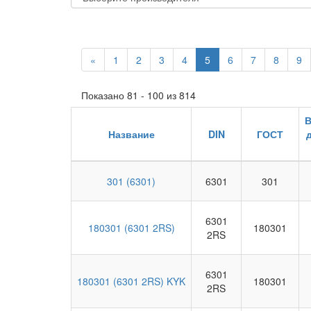
«
1
2
3
4
5
6
7
8
9
Показано 81 - 100 из 814
В
Название
DIN
ГОСТ
д
301 (6301)
6301
301
6301
180301 (6301 2RS)
180301
2RS
6301
180301 (6301 2RS) KYK
180301
2RS