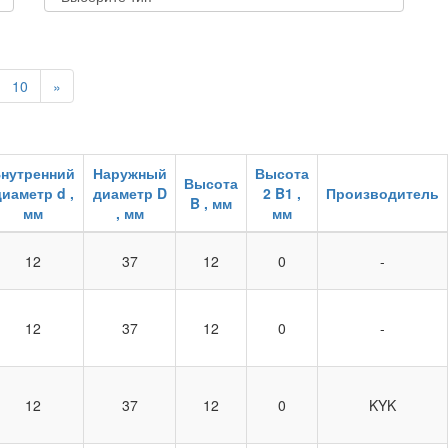
10
»
нутренний
Наружный
Высота
Высота
иаметр d ,
диаметр D
2 B1 ,
Производитель
B , мм
мм
, мм
мм
12
37
12
0
-
12
37
12
0
-
12
37
12
0
KYK