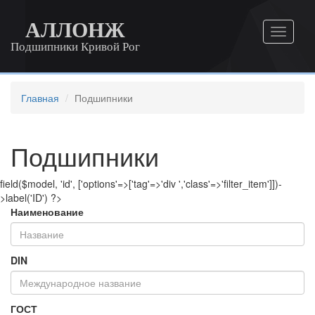
АЛЛОНЖ
Подшипники Кривой Рог
Главная
Подшипники
Подшипники
field($model, 'id', ['options'=>['tag'=>'div ','class'=>'filter_item']])-
>label('ID') ?>
Наименование
DIN
ГОСТ