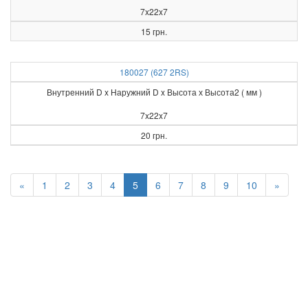
7x22x7
15 грн.
180027 (627 2RS)
Внутренний D x Наружний D x Высота х Высота2 ( мм )
7x22x7
20 грн.
«
1
2
3
4
5
6
7
8
9
10
»