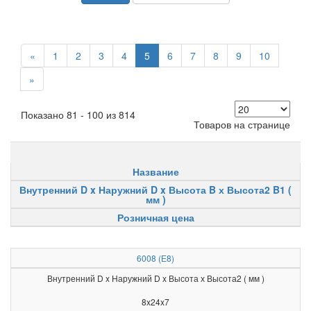
«
1
2
3
4
5
6
7
8
9
10
»
Показано 81 - 100 из 814
Товаров на странице
Название
Внутренний D x Наружний D x Высота B х Высота2 B1 (
мм )
Розничная цена
6008 (Е8)
Внутренний D x Наружний D x Высота х Высота2 ( мм )
8x24x7