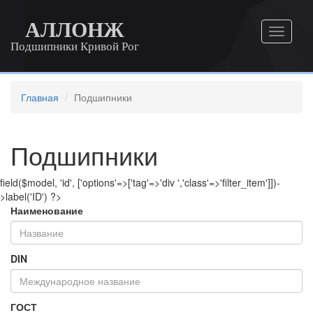
АЛЛОНЖ
Подшипники Кривой Рог
Главная
Подшипники
Подшипники
field($model, 'id', ['options'=>['tag'=>'div ','class'=>'filter_item']])-
>label('ID') ?>
Наименование
DIN
ГОСТ