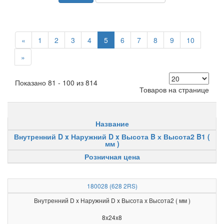
«
1
2
3
4
5
6
7
8
9
10
»
Показано 81 - 100 из 814
Товаров на странице
Название
Внутренний D x Наружний D x Высота B х Высота2 B1 (
мм )
Розничная цена
180028 (628 2RS)
Внутренний D x Наружний D x Высота х Высота2 ( мм )
8x24x8