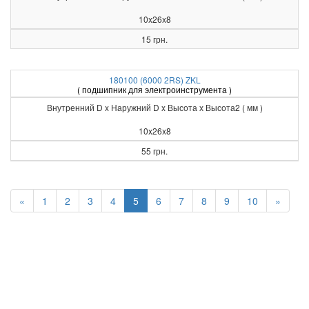
10x26x8
15 грн.
180100 (6000 2RS) ZKL
( подшипник для электроинструмента )
Внутренний D x Наружний D x Высота х Высота2 ( мм )
10x26x8
55 грн.
«
1
2
3
4
5
6
7
8
9
10
»