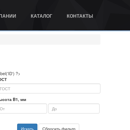
МПАНИИ
КАТАЛОГ
КОНТАКТЫ
abel('ID') ?>
ОСТ
ысота B1, мм
Искать
Сбросить фильтр