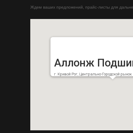
Ждем ваших предложений, прайс-листы для дальне
Аллонж Подши
г. Кривой Рог, Центрально-Городской рыно