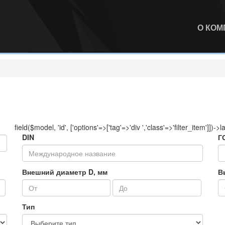
О КО
field($model, 'id', ['options'=>['tag'=>'div ','class'=>'filter_item']])->l
DIN
Г
Внешний диаметр D, мм
В
Тип