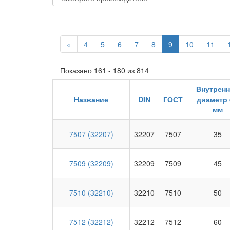
«
4
5
6
7
8
9
10
11
Показано 161 - 180 из 814
Внутрен
Название
DIN
ГОСТ
диаметр 
мм
7507 (32207)
32207
7507
35
7509 (32209)
32209
7509
45
7510 (32210)
32210
7510
50
7512 (32212)
32212
7512
60