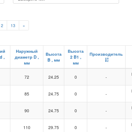
12
13
»
ний
Наружный
Высота
Высота
Производитель
d ,
диаметр D ,
2 B1 ,
B , мм
мм
мм
72
24.25
0
-
85
24.75
0
-
90
24.75
0
-
110
29.75
0
-