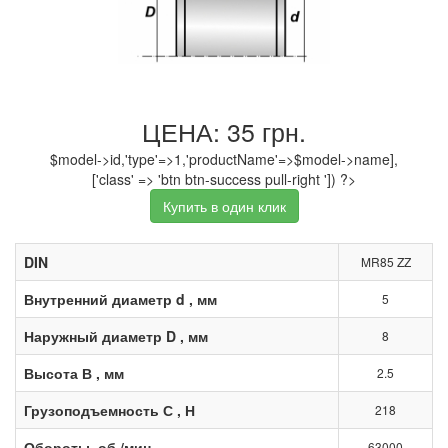
ЦЕНА: 35 грн.
$model->id,'type'=>1,'productName'=>$model->name],
['class' => 'btn btn-success pull-right ']) ?>
Купить в один клик
DIN
MR85 ZZ
Внутренний диаметр d , мм
5
Наружный диаметр D , мм
8
Высота В , мм
2.5
Грузоподъемность С , Н
218
Обороты, об./мин.
63000