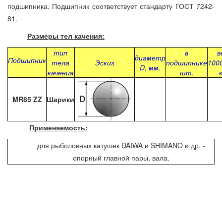
подшипника. Подшипник соответствует стандарту ГОСТ 7242-
81.
Размеры тел качения:
тип
в
в
диаметр
Подшипник
тела
Эскиз
подшипнике
100
D, мм.
качения
шт.
MR85 ZZ
Шарики
Применяемость:
для рыболовных катушек DAIWA и SHIMANO и др. -
опорный главной пары, вала.