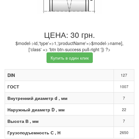
ЦЕНА: 30 грн.
$model->id,'type'=>1,'productName'=>$model->name],
['class' => 'btn btn-success pull-right ']) ?>
Купить в один клик
DIN
127
ГОСТ
1007
Внутренний диаметр d , мм
7
Наружный диаметр D , мм
22
Высота В , мм
7
Грузоподъемность С , Н
2650