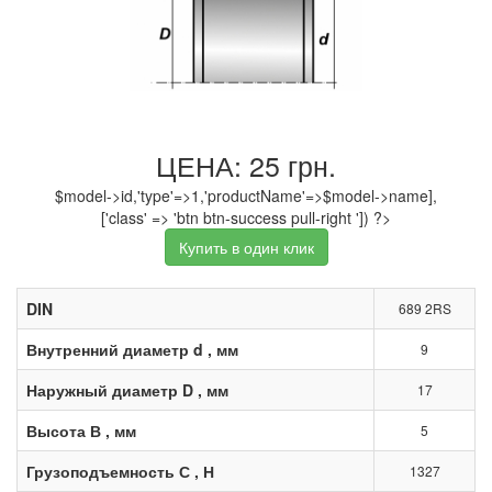
ЦЕНА: 25 грн.
$model->id,'type'=>1,'productName'=>$model->name],
['class' => 'btn btn-success pull-right ']) ?>
Купить в один клик
DIN
689 2RS
Внутренний диаметр d , мм
9
Наружный диаметр D , мм
17
Высота В , мм
5
Грузоподъемность С , Н
1327