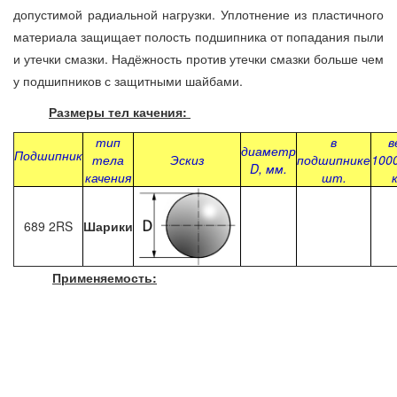
допустимой радиальной нагрузки. Уплотнение из пластичного
материала защищает полость подшипника от попадания пыли
и утечки смазки. Надёжность против утечки смазки больше чем
у подшипников с защитными шайбами.
Размеры тел качения:
тип
в
в
диаметр
Подшипник
тела
Эскиз
подшипнике
100
D, мм.
качения
шт.
689 2RS
Шарики
Применяемость: