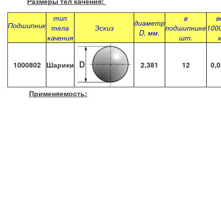
Размеры тел качения:
тип
в
в
диаметр
Подшипник
тела
Эскиз
подшипнике
100
D, мм.
качения
шт.
1000802
Шарики
2,381
12
0,
Применяемость: