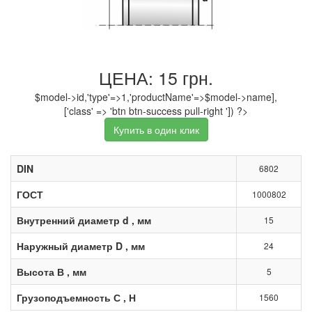
ЦЕНА: 15 грн.
$model->id,'type'=>1,'productName'=>$model->name],
['class' => 'btn btn-success pull-right ']) ?>
Купить в один клик
DIN
6802
ГОСТ
1000802
Внутренний диаметр d , мм
15
Наружный диаметр D , мм
24
Высота В , мм
5
Грузоподъемность С , Н
1560