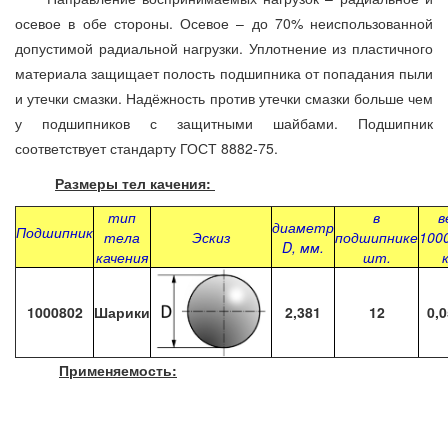
осевое в обе стороны. Осевое – до 70% неиспользованной
допустимой радиальной нагрузки. Уплотнение из пластичного
материала защищает полость подшипника от попадания пыли
и утечки смазки. Надёжность против утечки смазки больше чем
у подшипников с защитными шайбами. Подшипник
соответствует стандарту ГОСТ 8882-75.
Размеры тел качения:
тип
в
в
диаметр
Подшипник
тела
Эскиз
подшипнике
100
D, мм.
качения
шт.
1000802
Шарики
2,381
12
0,
Применяемость: