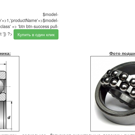
$model-
pe'=>1,'productName'=>$model-
class' => 'btn btn-success pull-
t ']) ?>
Купить в один клик
ника:
Фото подши