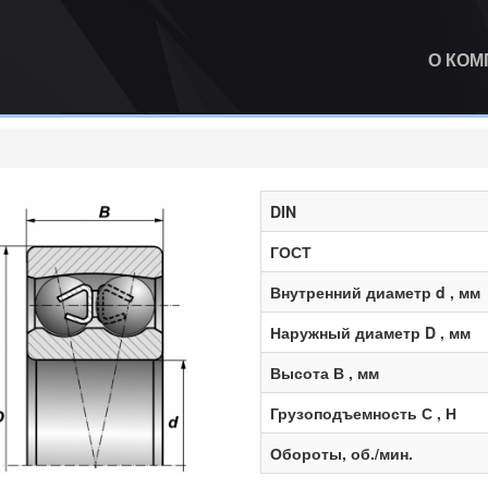
О КО
DIN
ГОСТ
Внутренний диаметр d , мм
Наружный диаметр D , мм
Высота В , мм
Грузоподъемность С , Н
Обороты, об./мин.