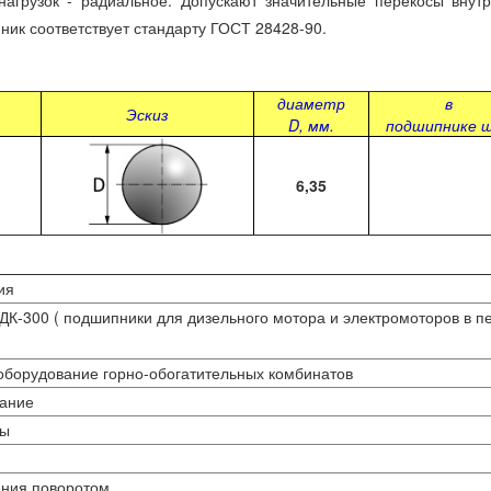
узок - радиальное. Допускают значительные перекосы внутре
ник соответствует стандарту ГОСТ 28428-90.
диаметр
в
Эскиз
D, мм.
подшипнике 
6,35
ия
К-300 ( подшипники для дизельного мотора и электромоторов в п
оборудование горно-обогатительных комбинатов
ание
ны
ения поворотом