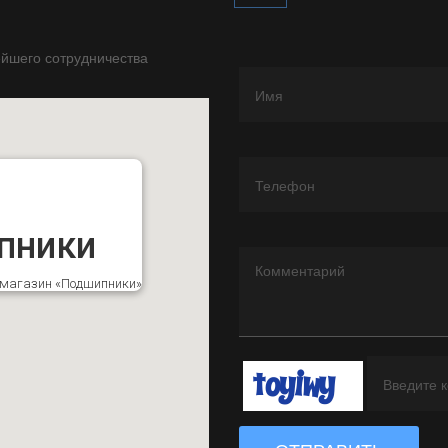
йшего сотрудничества
пники
к магазин «Подшипники»