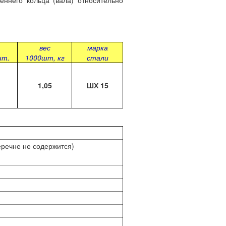
ннего кольца (вала) относительно
вес
марка
шт.
1000шт, кг
стали
1,05
ШХ 15
еречне не содержится)