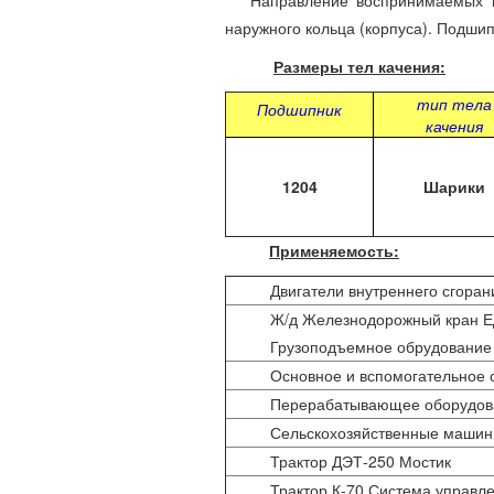
Направление воспринимаемых нагр
наружного кольца (корпуса). Подшип
Размеры тел качения:
тип тела
Подшипник
качения
1204
Шарики
Применяемость:
Двигатели внутреннего сгоран
Ж/д Железнодорожный кран ЕД
Грузоподъемное обрудование
Основное и вспомогательное 
Перерабатывающее оборудов
Сельскохозяйственные маши
Трактор ДЭТ-250 Мостик
Трактор К-70 Система управл