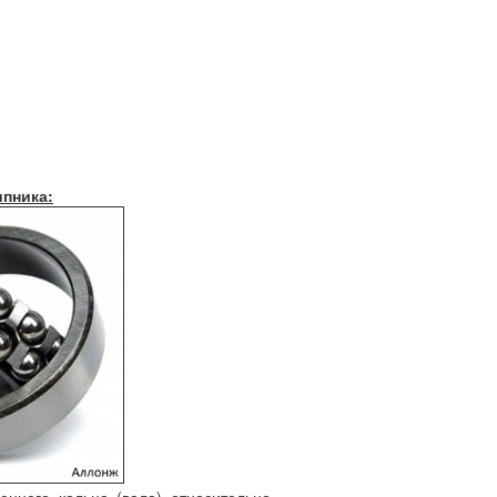
пника: