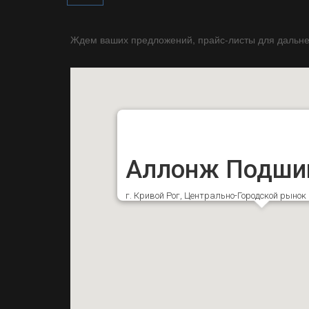
Ждем ваших предложений, прайс-листы для дальне
Аллонж Подши
г. Кривой Рог, Центрально-Городской рыно