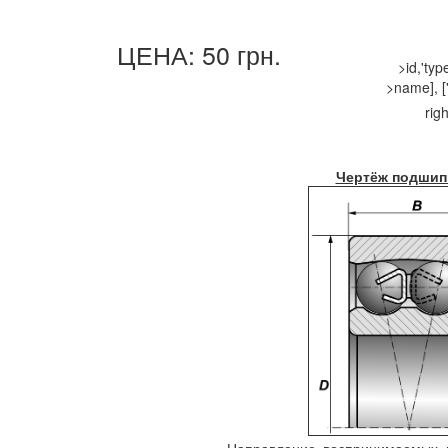
ЦЕНА: 50 грн.
>id,'ty
>name], ['
righ
Чертёж подшип