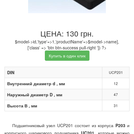
ЦЕНА: 130 грн.
$model->id,'type'=>1,'productName'=>$model->name],
['class' => 'btn btn-success pull-right ']) ?>
Купить в один клик
DIN
UCP201
Внутренний диаметр d , мм
12
Наружный диаметр D , мм
47
Высота В , мм
31
Подшипниковый узел UCP201 состоит из корпуса
P203
и
корпусного шарикового подшипника
UC201
, которые можно