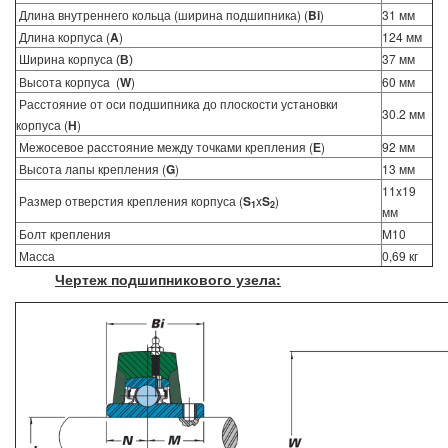
Длина внутреннего кольца (ширина подшипника) (
Bi
)
31 мм
Длина корпуса (
A
)
124 мм
Ширина корпуса
37 мм
(
B
)
Высота корпуса (
W
)
60 мм
Расстояние от оси подшипника до плоскости установки
30.2 мм
корпуса (
Н
)
Межосевое расстояние между точками крепления (
Е
)
92 мм
Высота лапы крепления (
G
)
13 мм
11x19
Размер отверстия крепления корпуса (
S
x
S
)
1
2
мм
Болт крепления
M10
Масса
0,69 кг
Чертеж подшипникового узела: