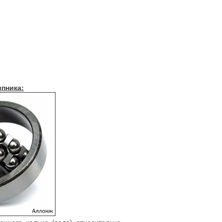
пника: