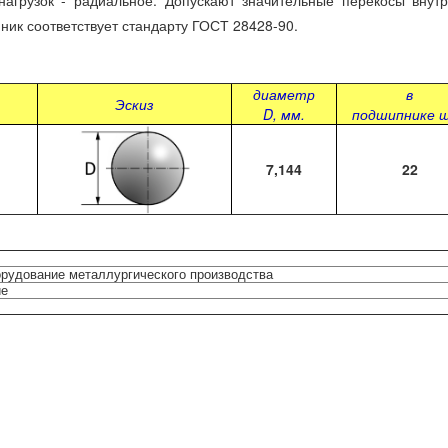
узок - радиальное. Допускают значительные перекосы внутре
ник соответствует стандарту ГОСТ 28428-90.
диаметр
в
Эскиз
D, мм.
подшипнике 
7,144
22
орудование металлургического производства
ие