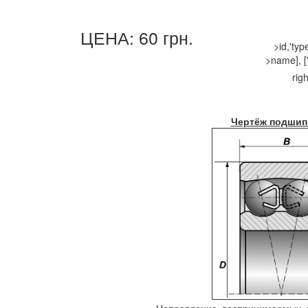
ЦЕНА: 60 грн.
>id,'ty
>name], ['
righ
Чертёж подшип