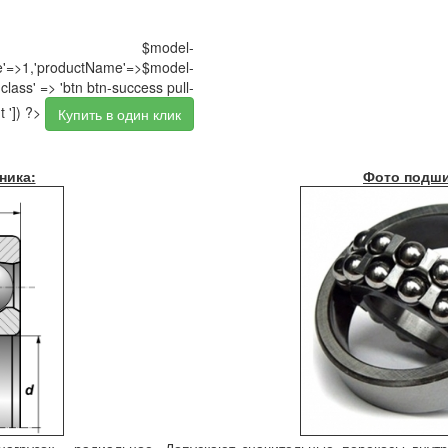
$model-
pe'=>1,'productName'=>$model-
class' => 'btn btn-success pull-
t ']) ?>
Купить в один клик
ника:
Фото подши