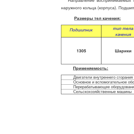
Направление воспринимаемых нагр
наружного кольца (корпуса). Подшип
Размеры тел качения:
тип тела
Подшипник
качения
1305
Шарики
Применяемость:
Двигатели внутреннего сгорания
Основное и вспомогательное об
Перерабатывающее оборудован
Сельскохозяйственные машины