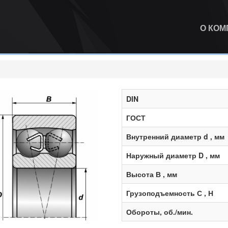
О КО
DIN
ГОСТ
Внутренний диаметр d , мм
Наружный диаметр D , мм
Высота В , мм
Грузоподъемность С , Н
Обороты, об./мин.