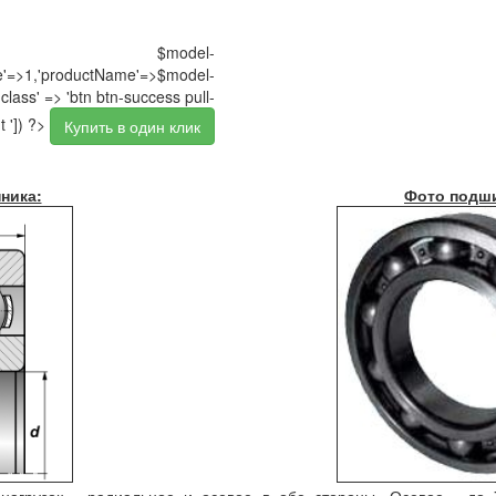
$model-
pe'=>1,'productName'=>$model-
class' => 'btn btn-success pull-
t ']) ?>
Купить в один клик
ника:
Фото подш