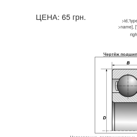
ЦЕНА: 65 грн.
>id,'ty
>name], ['
righ
Чертёж подшип