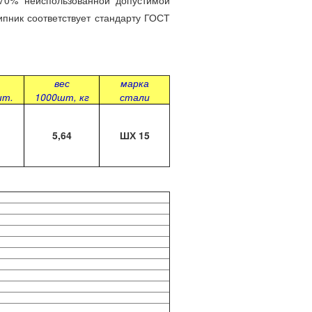
70% неиспользованной допустимой
ипник соответствует стандарту ГОСТ
вес
марка
шт.
1000шт, кг
стали
5,64
Ш
Х 15