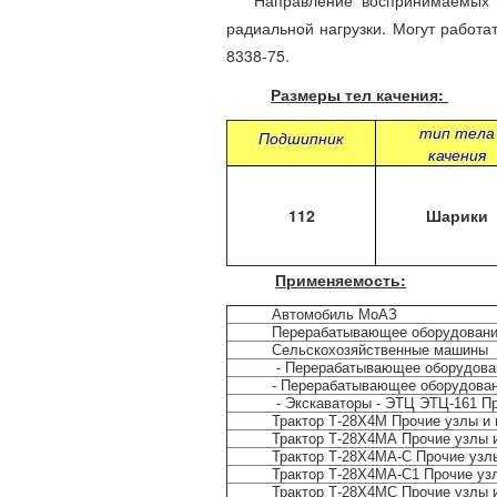
Направление воспринимаемых наг
радиальной нагрузки. Могут работа
8338-75.
Размеры тел качения:
тип тела
Подшипник
качения
112
Шарики
Применяемость:
Автомобиль МоАЗ
Перерабатывающее оборудован
Сельскохозяйственные машины
- Перерабатывающее оборудова
- Перерабатывающее оборудован
- Экскаваторы - ЭТЦ ЭТЦ-161 П
Трактор Т-28Х4М Прочие узлы и
Трактор Т-28Х4МА Прочие узлы 
Трактор Т-28Х4МА-С Прочие узл
Трактор Т-28Х4МА-С1 Прочие уз
Трактор Т-28Х4МС Прочие узлы 