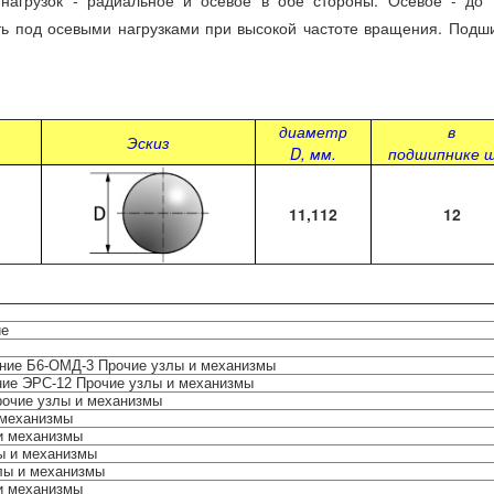
рузок - радиальное и осевое в обе стороны. Осевое - до 
ть под осевыми нагрузками при высокой частоте вращения. Подш
диаметр
в
Эскиз
D, мм.
подшипнике 
11,112
12
ие
ние Б6-ОМД-3 Прочие узлы и механизмы
ие ЭРС-12 Прочие узлы и механизмы
рочие узлы и механизмы
 механизмы
и механизмы
ы и механизмы
лы и механизмы
и механизмы