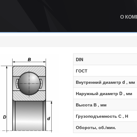
О КО
DIN
ГОСТ
Внутренний диаметр d , мм
Наружный диаметр D , мм
Высота В , мм
Грузоподъемность С , Н
Обороты, об./мин.