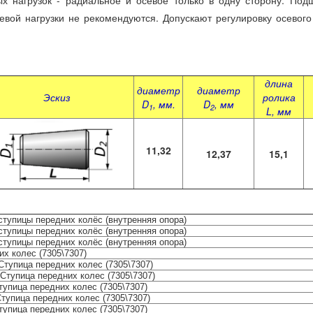
рузок - радиальное и осевое только в одну сторону. Подши
евой нагрузки не рекомендуются. Допускают регулировку осевог
длина
диаметр
диаметр
Эскиз
ролика
D
, мм.
D
, мм
1
2
L, мм
11,32
12,37
15,1
тупицы передних колёс (внутренняя опора)
тупицы передних колёс (внутренняя опора)
тупицы передних колёс (внутренняя опора)
х колес (7305\7307)
тупица передних колес (7305\7307)
Ступица передних колес (7305\7307)
тупица передних колес (7305\7307)
тупица передних колес (7305\7307)
тупица передних колес (7305\7307)