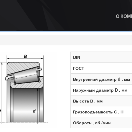
О КО
DIN
ГОСТ
Внутренний диаметр d , мм
Наружный диаметр D , мм
Высота В , мм
Грузоподъемность С , Н
Обороты, об./мин.