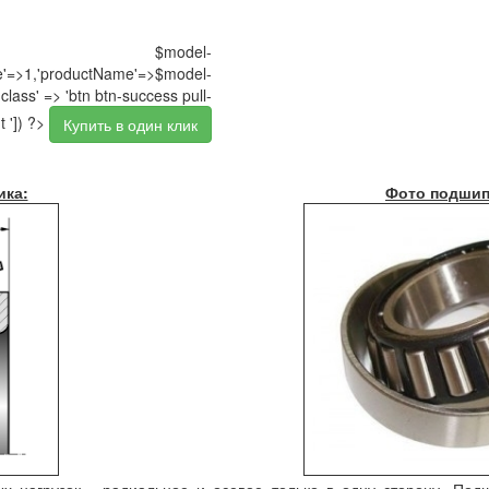
$model-
pe'=>1,'productName'=>$model-
class' => 'btn btn-success pull-
t ']) ?>
Купить в один клик
ика:
Фото подшип