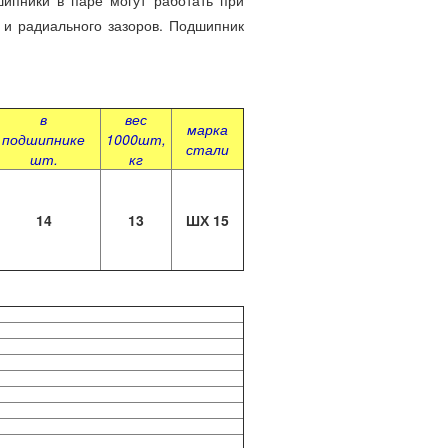
пники в паре могут работать при
о и радиального зазоров. Подшипник
в
вес
марка
подшипнике
1000шт,
стали
шт.
кг
14
13
ШХ 15