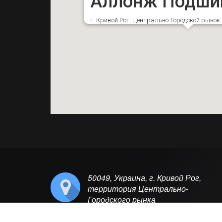
Аллонж Подши
г. Кривой Рог, Центрально-Городской рыно
50049, Украина, г. Кривой Рог,
территория Центрально-
Городского рынка