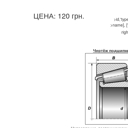
ЦЕНА: 120 грн.
>id,'ty
>name], ['
righ
Чертёж подшипн