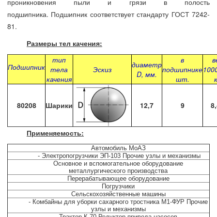
проникновения пыли и грязи в полость
подшипника. Подшипник соответствует стандарту ГОСТ 7242-
81.
Размеры тел качения:
тип
в
в
диаметр
Подшипник
тела
Эскиз
подшипнике
100
D, мм.
качения
шт.
80208
Шарики
12,7
9
8
Применяемость:
Автомобиль МоАЗ
- Электропогрузчики ЭП-103 Прочие узлы и механизмы
Основное и вспомогательное оборудование
металлургического производства
Перерабатывающее оборудование
Погрузчики
Сельскохозяйственные машины
- Комбайны для уборки сахарного тростника М1-ФУР Прочие
узлы и механизмы
Трактор К-70 Редуктор привода насосов