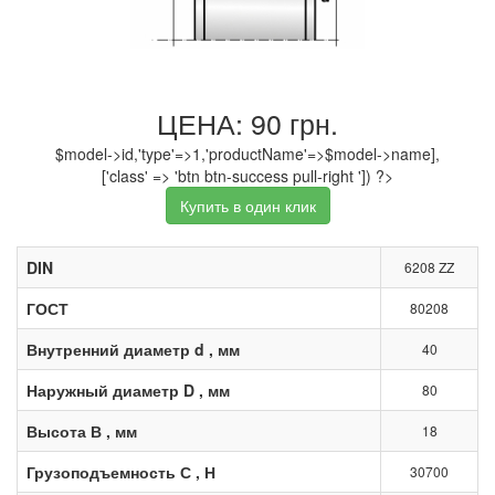
ЦЕНА: 90 грн.
$model->id,'type'=>1,'productName'=>$model->name],
['class' => 'btn btn-success pull-right ']) ?>
Купить в один клик
DIN
6208 ZZ
ГОСТ
80208
Внутренний диаметр d , мм
40
Наружный диаметр D , мм
80
Высота В , мм
18
Грузоподъемность С , Н
30700