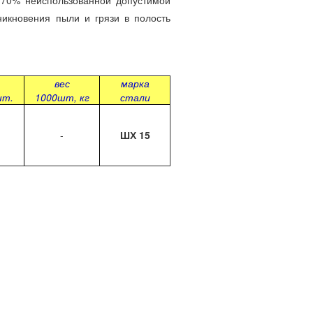
70% неиспользованной допустимой
никновения пыли и грязи в полость
вес
марка
шт.
1000шт, кг
стали
-
Ш
Х 15