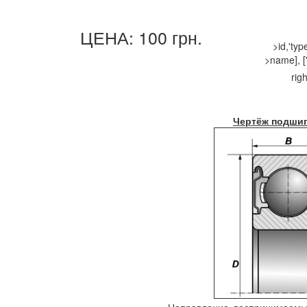
ЦЕНА: 100 грн.
>id,'ty
>name], ['
righ
Чертёж подшип