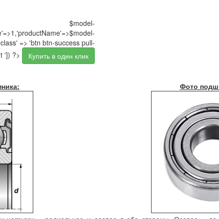
$model-
pe'=>1,'productName'=>$model-
class' => 'btn btn-success pull-
t ']) ?>
Купить в один клик
ника:
Фото подш