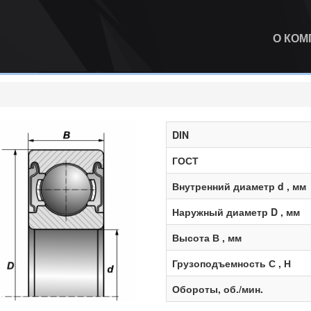
О КО
DIN
ГОСТ
Внутренний диаметр d , мм
Наружный диаметр D , мм
Высота В , мм
Грузоподъемность С , Н
Обороты, об./мин.