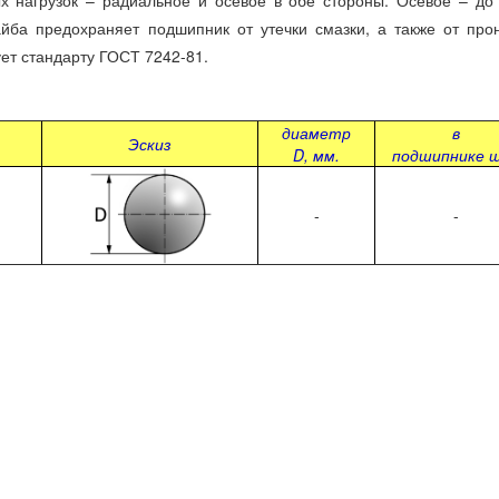
рузок – радиальное и осевое в обе стороны. Осевое – до 
йба предохраняет подшипник от утечки смазки, а также от про
ет стандарту ГОСТ 7242-81.
диаметр
в
Эскиз
D, мм.
подшипнике 
-
-