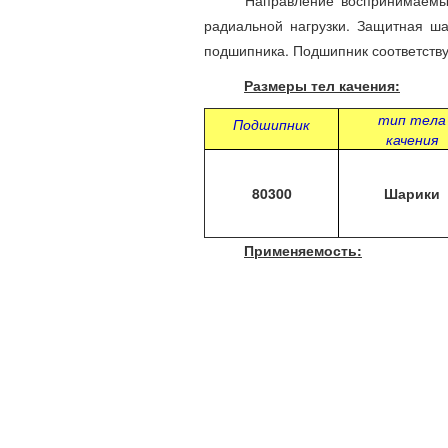
Направление воспринимаемых наг
радиальной нагрузки. Защитная ша
подшипника. Подшипник соответству
Размеры тел качения:
тип тела
Подшипник
качения
80300
Шарики
Применяемость: