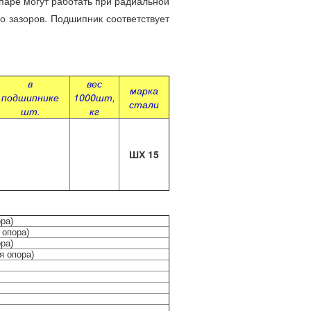
паре могут работать при радиальной
о зазоров. Подшипник соответствует
в
вес
марка
подшипнике
1000шт,
стали
шт.
кг
ШХ 15
ра)
 опора)
ра)
я опора)