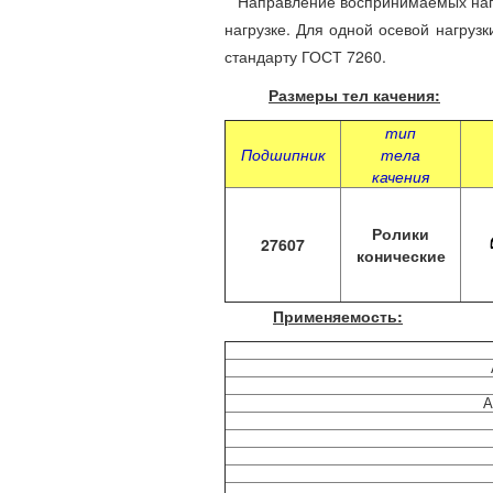
Направление воспринимаемых нагруз
нагрузке. Для одной осевой нагруз
стандарту ГОСТ 7260.
Размеры тел качения:
тип
Подшипник
тела
качения
Ролики
27607
конические
Применяемость:
А