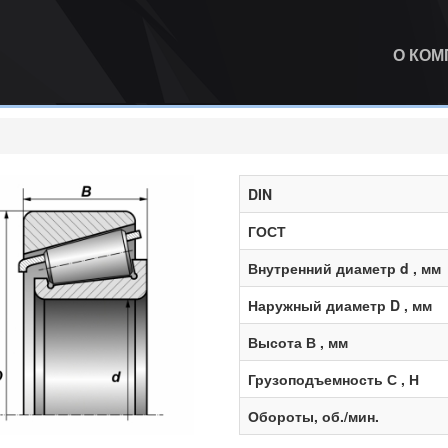
О КО
DIN
ГОСТ
Внутренний диаметр d , мм
Наружный диаметр D , мм
Высота В , мм
Грузоподъемность С , Н
Обороты, об./мин.