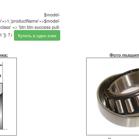
$model-
pe'=>1,'productName'=>$model-
class' => 'btn btn-success pull-
t ']) ?>
Купить в один клик
ика:
Фото подшип