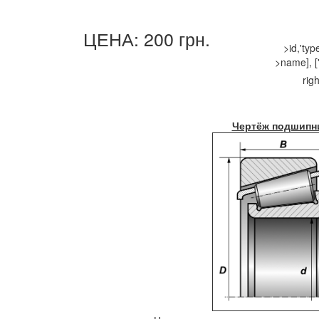
ЦЕНА: 200 грн.
>id,'ty
>name], ['
righ
Чертёж подшипн