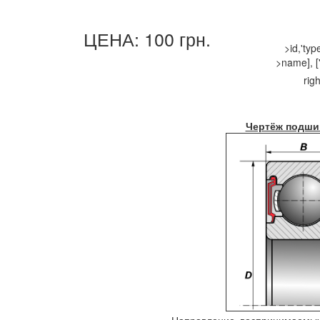
ЦЕНА: 100 грн.
>id,'ty
>name], ['
righ
Чертёж подши