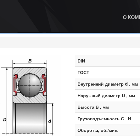
О КО
DIN
ГОСТ
Внутренний диаметр d , мм
Наружный диаметр D , мм
Высота В , мм
Грузоподъемность С , Н
Обороты, об./мин.