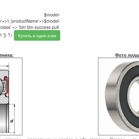
$model-
pe'=>1,'productName'=>$model-
class' => 'btn btn-success pull-
t ']) ?>
Купить в один клик
пника:
Фото подш