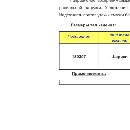
Направление воспринимаемых наг
радиальной нагрузки. Уплотнение
Надёжность против утечки смазки б
Размеры тел качения:
тип тела
Подшипник
качения
180307
Шарики
Применяемость: