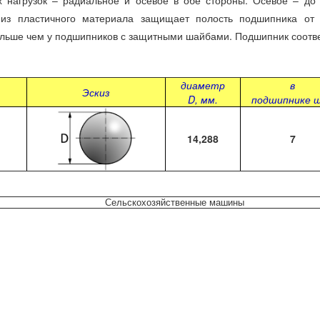
рузок – радиальное и осевое в обе стороны. Осевое – до 
 из пластичного материала защищает полость подшипника от
ольше чем у подшипников с защитными шайбами. Подшипник соотве
диаметр
в
Эскиз
D, мм.
подшипнике 
14,288
7
Сельскохозяйственные машины