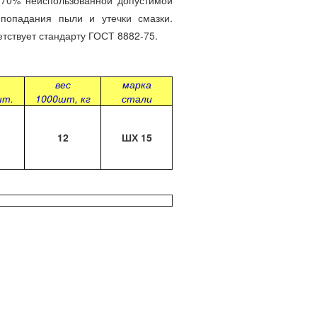
70% неиспользованной допустимой
 попадания пыли и утечки смазки.
тствует стандарту ГОСТ 8882-75.
вес
марка
шт.
1000шт, кг
стали
12
Ш
Х 15